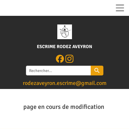
ESCRIME RODEZ AVEYRON
search
rodezaveyron.escrime@gm
ail.com
Contactez-nous
page en cours de modification