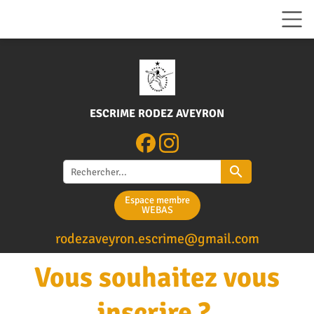
ESCRIME RODEZ AVEYRON
search
Espace membre
WEBAS
rodezaveyron.escrime@gm
ail.com
Vous souhaitez vous
inscrire ?