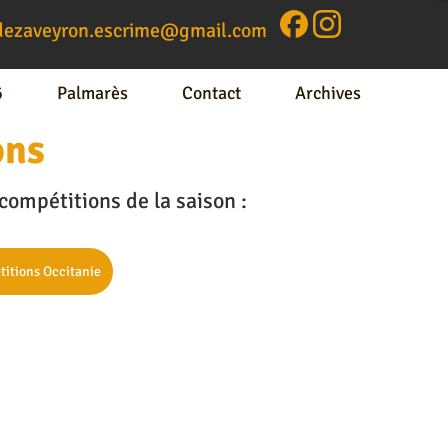
dezaveyron.escrime@gm
ail.com
6
Palmarès
Contact
Archives
ons
Contactez-nous
 compétitions de la saison :
titions Occitanie