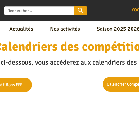
ro
search
Actualités
Nos activités
Saison 2025 202
alendriers des compétiti
s ci-dessous, vous accéderez aux calendriers des
Calendrier Compé
étitions FFE