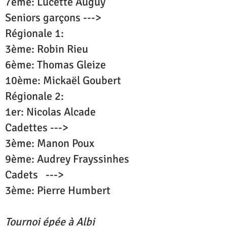
7ème: Lucette Auguy
Seniors garçons --->
Régionale 1:
3ème: Robin Rieu
6ème: Thomas Gleize
10ème: Mickaël Goubert
Régionale 2:
1er: Nicolas Alcade
Cadettes --->
3ème: Manon Poux
9ème: Audrey Frayssinhes
Cadets --->
3ème: Pierre Humbert
Tournoi épée à Albi