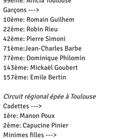
99ème: Anicia Toulouse
Garçons --->
10ème: Romain Guilhem
22ème: Robin Rieu
42ème: Pierre Simoni
71ème:Jean-Charles Barbe
77ème: Dominique Philomin
143ème: Mickaël Goubert
157ème: Emile Bertin
Circuit régional épée à Toulouse
Cadettes --->
1ère: Manon Poux
2ème: Capucine Pinier
Minimes filles --->