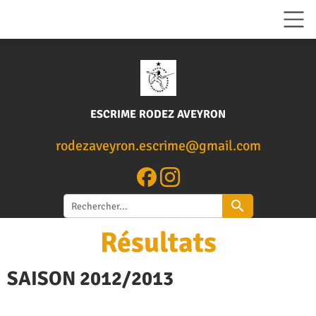
ESCRIME RODEZ AVEYRON
rodezaveyron.escrime@gm
ail.com
search
Résultats
SAISON 2012/2013