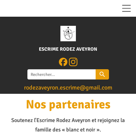
ESCRIME RODEZ AVEYRON
search
rodezaveyron.escrime@gm
ail.com
Nos partenaires
Soutenez l'Escrime Rodez Aveyron et rejoignez la
famille des « blanc et noir ».