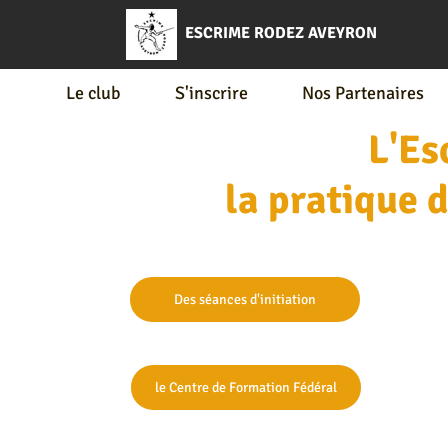
ESCRIME RODEZ AVEYRON
Le club
S'inscrire
Nos Partenaires
L'Es
la pratique 
Des séances d'initiation
le Centre de Formation Fédéral