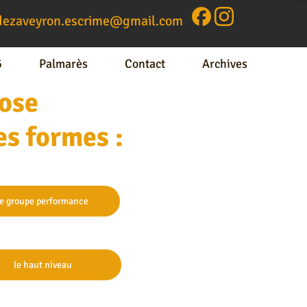
dezaveyron.escrime@gm
ail.com
6
Palmarès
Contact
Archives
ose
tes formes :
Contactez-nous
e groupe performance
le haut niveau